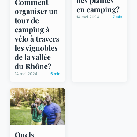
des plantes
Comment
en camping?
organiser un
14 mai 2024
7 min
tour de
camping à
vélo à travers
les vignobles
de la vallée
du Rhône?
14 mai 2024
6 min
Quels