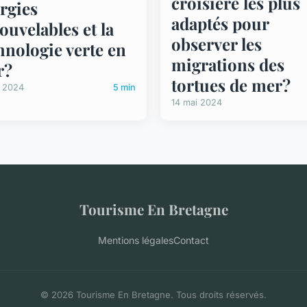
croisière les plus
rgies
adaptés pour
ouvelables et la
observer les
hnologie verte en
migrations des
r?
tortues de mer?
i 2024
5 min
14 mai 2024
Tourisme En Bretagne
Mentions légales
Contact
© 2026 Tourisme En Bretagne. Tous droits réservés.