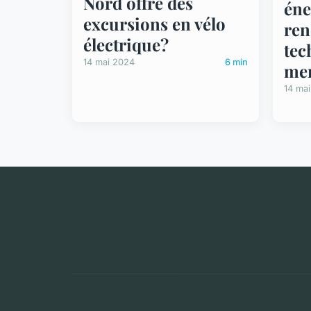
Nord offre des
éne
excursions en vélo
ren
électrique?
tec
14 mai 2024
6 min
me
14 ma