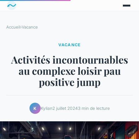
Accueil
›
Vacance
VACANCE
Activités incontournables
au complexe loisir pau
positive jump
Kylian
2 juillet 2024
3 min de lecture
K