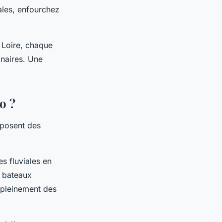
ales, enfourchez
 Loire, chaque
inaires. Une
o ?
oposent des
s fluviales en
s bateaux
 pleinement des