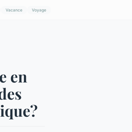
Vacance
Voyage
le en
des
rique?