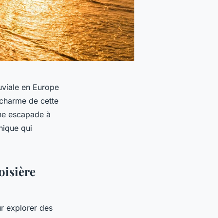
luviale en Europe
 charme de cette
une escapade à
nique qui
oisière
ur explorer des