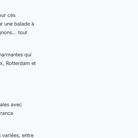
our ces
our une balade à
nons... tout
charmantes qui
x, Rotterdam et
iales avec
France
 variées, entre