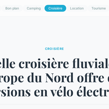
Bon plan
Camping
Croisière
Location
Tourisme
CROISIÈRE
le croisière fluvia
rope du Nord offre 
sions en vélo élect