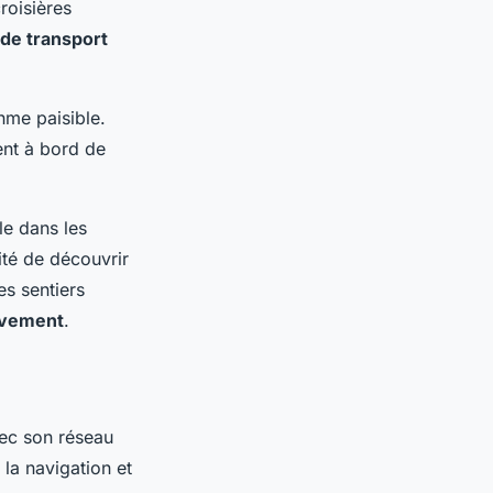
roisières
de transport
thme paisible.
ent à bord de
le dans les
ité de découvrir
es sentiers
uvement
.
vec son réseau
la navigation et