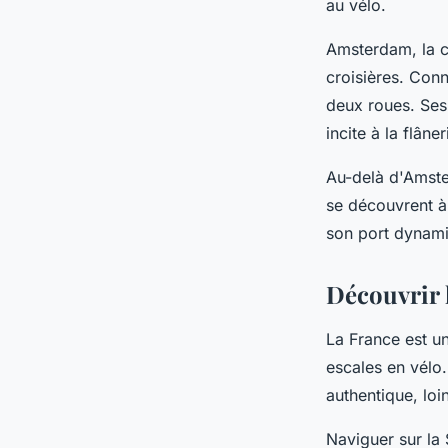
au vélo.
Amsterdam, la ca
croisières. Con
deux roues. Ses 
incite à la flâner
Au-delà d'Amste
se découvrent à
son port dynami
Découvrir l
La France est un
escales en vélo
authentique, loi
Naviguer sur la 