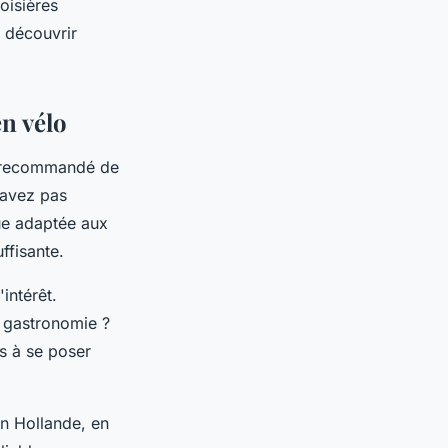
oisières
e découvrir
en vélo
est recommandé de
'avez pas
nue adaptée aux
ffisante.
intérêt.
a gastronomie ?
s à se poser
en Hollande, en