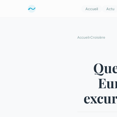
Accueil
Actu
Accueil
›
Croisière
Quel
Eu
excur