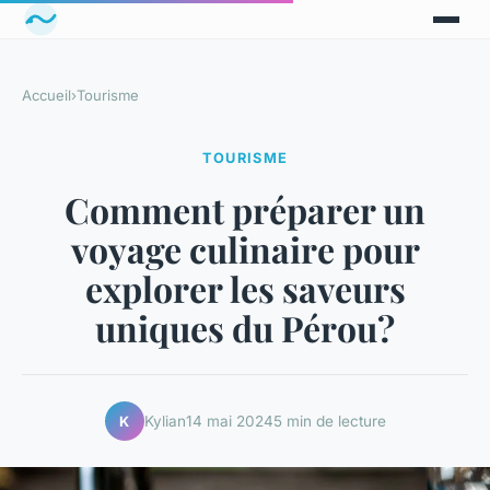
Accueil
›
Tourisme
TOURISME
Comment préparer un
voyage culinaire pour
explorer les saveurs
uniques du Pérou?
Kylian
14 mai 2024
5 min de lecture
K